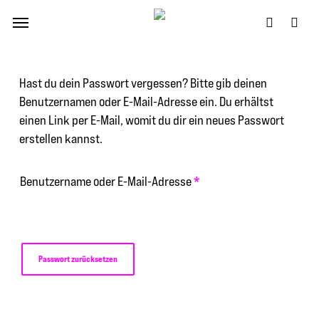
Skip
Menu
to
account
main
content
Hast du dein Passwort vergessen? Bitte gib deinen
Benutzernamen oder E-Mail-Adresse ein. Du erhältst
einen Link per E-Mail, womit du dir ein neues Passwort
erstellen kannst.
Erforderlich
*
Benutzername oder E-Mail-Adresse
Passwort zurücksetzen