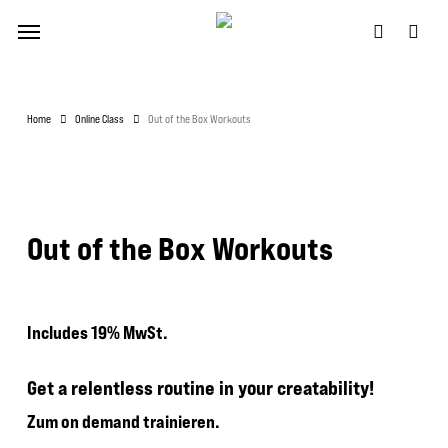
Skip
Menu
to
account
main
content
Home
Online Class
Out of the Box Workouts
Out of the Box Workouts
Includes 19% MwSt.
Get a relentless routine in your creatability!
Zum on demand trainieren.